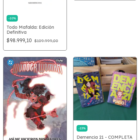
-
10
%
Todo Mafalda: Edición
Definitiva
$98.999,10
$109.999,00
-
13
%
Demencia 21 - COMPLETA