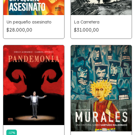
La Carretera
Un pequeño asesinato
$31.000,00
$28.000,00
-
17
%