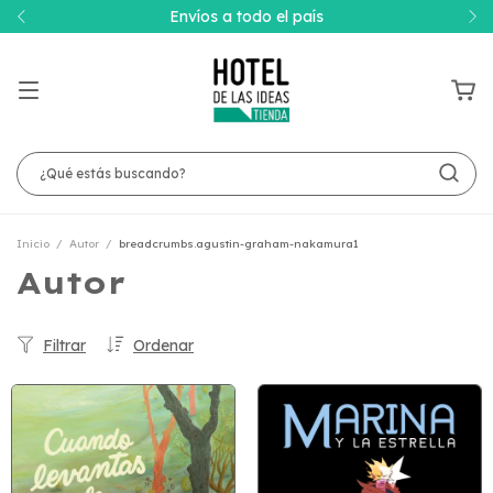
Envíos a todo el país
Inicio
/
Autor
/
breadcrumbs.agustin-graham-nakamura1
Autor
Filtrar
Ordenar