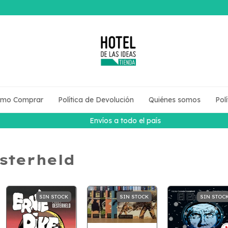
mo Comprar
Política de Devolución
Quiénes somos
Pol
Envíos a todo el país
sterheld
SIN STOCK
SIN STOCK
SIN STOC