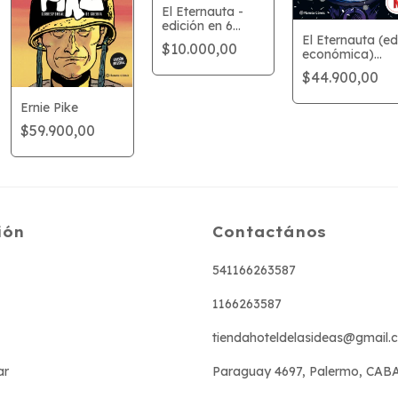
El Eternauta -
edición en 6
El Eternauta (ed
fascículos
$10.000,00
económica)
reimpresión
$44.900,00
Ernie Pike
$59.900,00
ión
Contactános
541166263587
1166263587
tiendahoteldelasideas@gmail.
ar
Paraguay 4697, Palermo, CAB