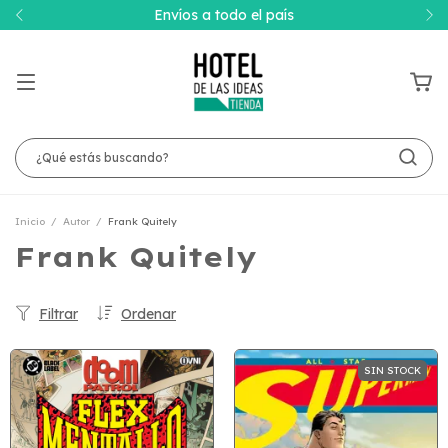
Envíos a todo el país
Inicio
/
Autor
/
Frank Quitely
Frank Quitely
Filtrar
Ordenar
SIN STOCK