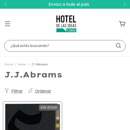
Envíos a todo el país
Inicio
/
Autor
/
J.J.Abrams
J.J.Abrams
Filtrar
Ordenar
SIN STOCK