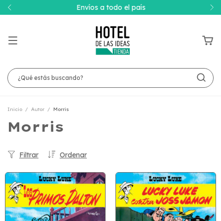
Envíos a todo el país
Inicio
/
Autor
/
Morris
Morris
Filtrar
Ordenar