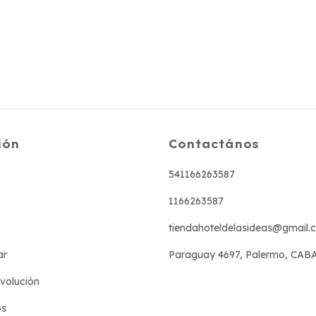
ión
Contactános
541166263587
1166263587
tiendahoteldelasideas@gmail.
ar
Paraguay 4697, Palermo, CAB
evolución
os