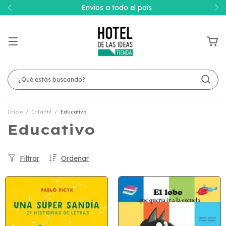
Envíos a todo el país
Inicio
/
Infantil
/
Educativo
Educativo
Filtrar
Ordenar