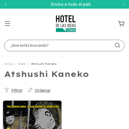
Envíos a todo el país
Inicio
/
Autor
/
Atshushi Kaneko
Atshushi Kaneko
Filtrar
Ordenar