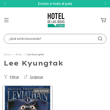
Envíos a todo el país
Inicio
/
Autor
/
Lee Kyungtak
Lee Kyungtak
Filtrar
Ordenar
SIN STOCK