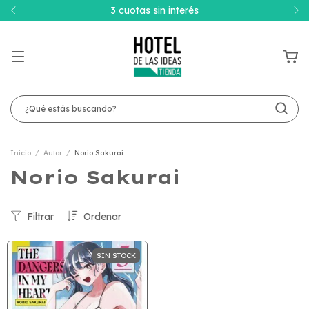
3 cuotas sin interés
Inicio
/
Autor
/
Norio Sakurai
Norio Sakurai
Filtrar
Ordenar
SIN STOCK