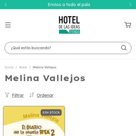
Envíos a todo el país
Inicio
/
Autor
/
Melina Vallejos
Melina Vallejos
Filtrar
Ordenar
SIN STOCK