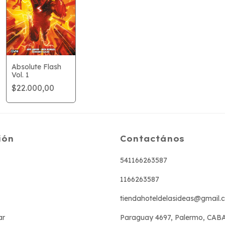
Absolute Flash
Vol. 1
$22.000,00
ión
Contactános
541166263587
1166263587
tiendahoteldelasideas@gmail.
ar
Paraguay 4697, Palermo, CAB