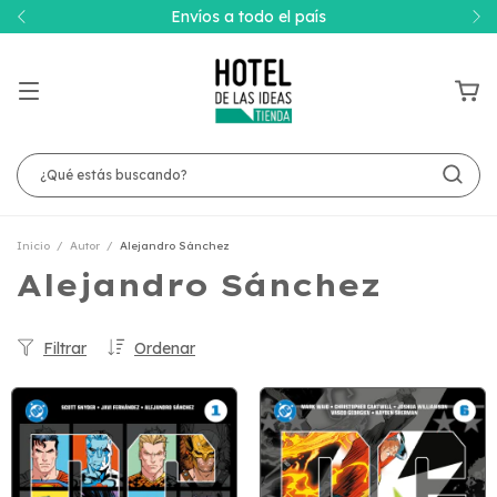
Envíos a todo el país
Inicio
/
Autor
/
Alejandro Sánchez
Alejandro Sánchez
Filtrar
Ordenar