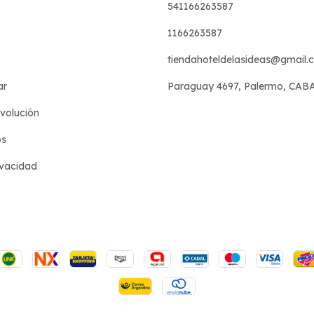
541166263587
1166263587
tiendahoteldelasideas@gmail.
ar
Paraguay 4697, Palermo, CAB
evolución
os
ivacidad