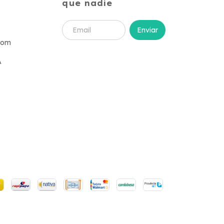
que nadie
com
A