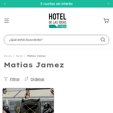
3 cuotas sin interés
Inicio
/
Autor
/
Matías Jamez
Matías Jamez
Filtrar
Ordenar