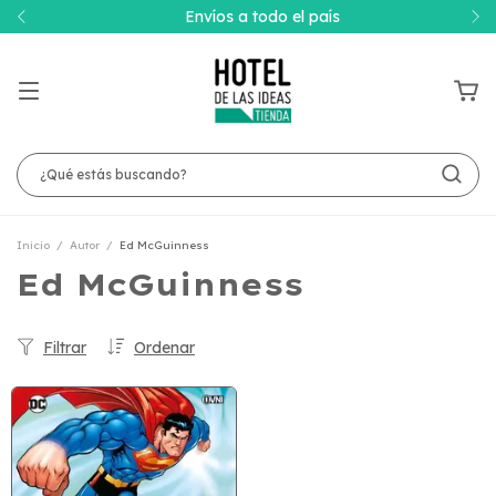
Envíos a todo el país
Inicio
/
Autor
/
Ed McGuinness
Ed McGuinness
Filtrar
Ordenar