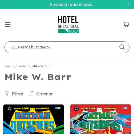
Envíos a todo el país
Inicio
/
Autor
/
Mike W. Barr
Mike W. Barr
Filtrar
Ordenar