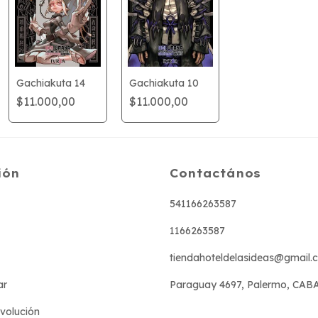
Gachiakuta 14
Gachiakuta 10
$11.000,00
$11.000,00
ión
Contactános
541166263587
1166263587
tiendahoteldelasideas@gmail.
ar
Paraguay 4697, Palermo, CAB
evolución