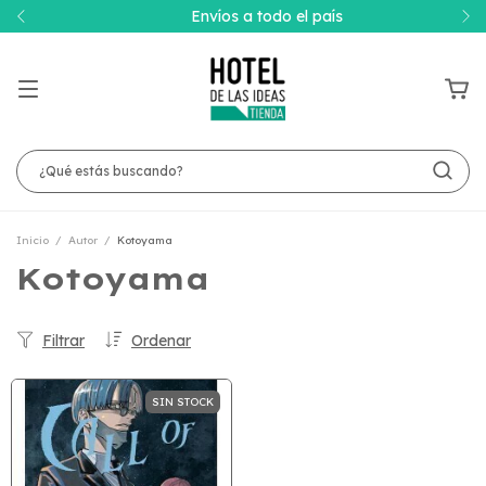
Envíos a todo el país
Inicio
/
Autor
/
Kotoyama
Kotoyama
Filtrar
Ordenar
SIN STOCK