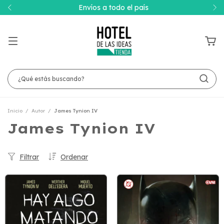
Envíos a todo el país
Inicio
/
Autor
/
James Tynion IV
James Tynion IV
Filtrar
Ordenar