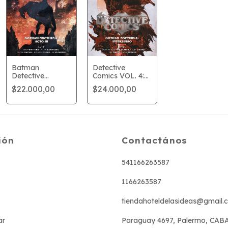
Batman
Detective
Detective
Comics VOL. 4:
Comics: Gotham
Gotham
$22.000,00
$24.000,00
Nocturna: Acto
Nocturna -
III
Interludio
ión
Contactános
541166263587
1166263587
tiendahoteldelasideas@gmail.
ar
Paraguay 4697, Palermo, CAB