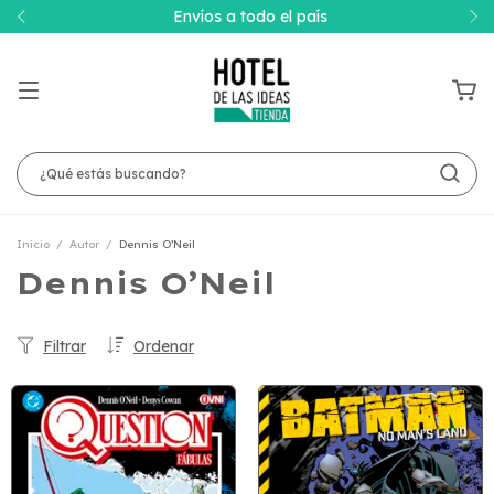
Envíos a todo el país
Inicio
/
Autor
/
Dennis O’Neil
Dennis O’Neil
Filtrar
Ordenar