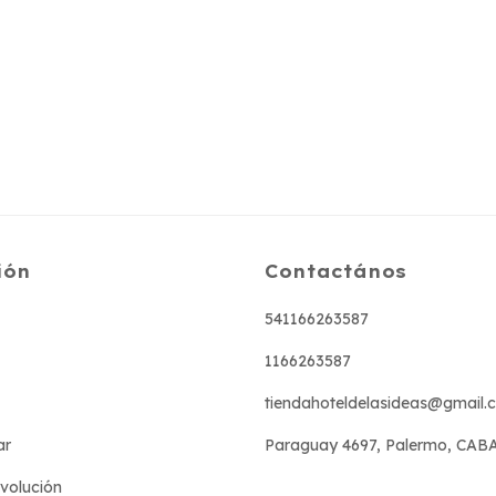
ión
Contactános
541166263587
1166263587
tiendahoteldelasideas@gmail.
ar
Paraguay 4697, Palermo, CAB
evolución