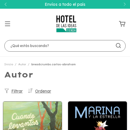
Envíos a todo el país
Inicio
/
Autor
/
breadcrumbs.carlos-abraham
Autor
Filtrar
Ordenar