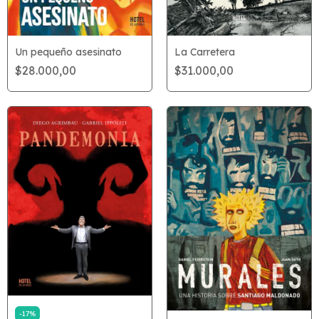
La Carretera
Un pequeño asesinato
$31.000,00
$28.000,00
-
17
%