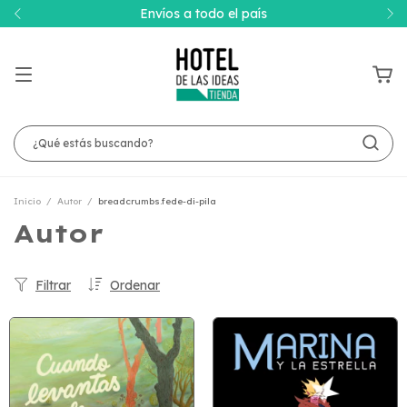
Envíos a todo el país
Inicio
/
Autor
/
breadcrumbs.fede-di-pila
Autor
Filtrar
Ordenar