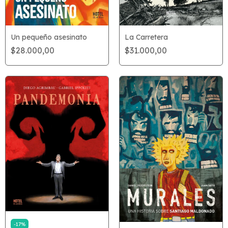
La Carretera
Un pequeño asesinato
$31.000,00
$28.000,00
-
17
%