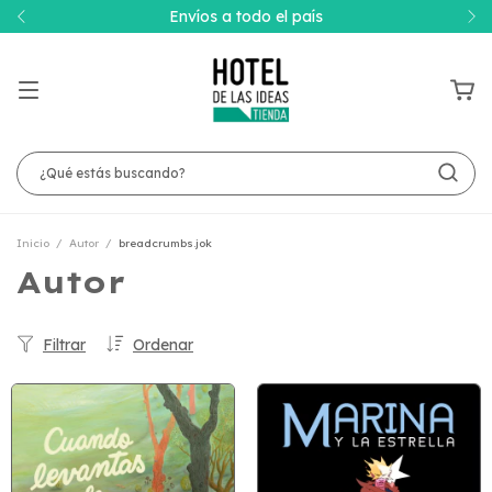
Envíos a todo el país
Inicio
/
Autor
/
breadcrumbs.jok
Autor
Filtrar
Ordenar