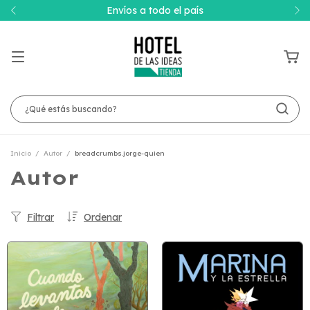
Envíos a todo el país
Inicio
/
Autor
/
breadcrumbs.jorge-quien
Autor
Filtrar
Ordenar