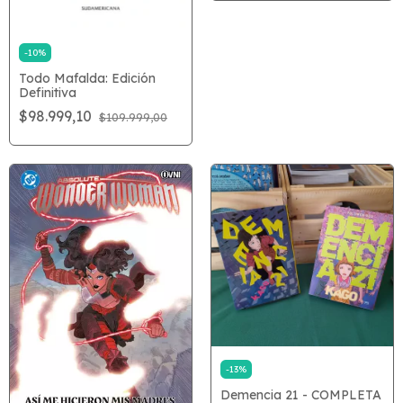
-
10
%
Todo Mafalda: Edición
Definitiva
$98.999,10
$109.999,00
-
13
%
Demencia 21 - COMPLETA