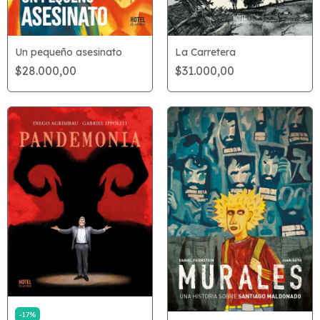
La Carretera
Un pequeño asesinato
$31.000,00
$28.000,00
-
17
%