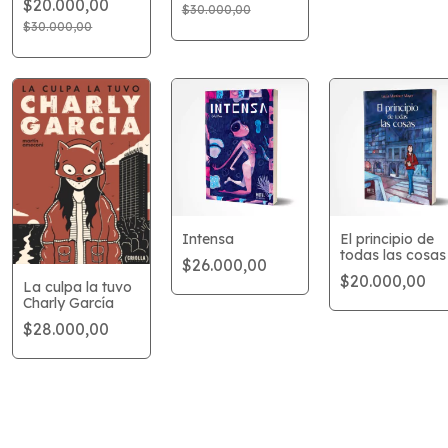
$20.000,00
Colectiva
$30.000,00
$30.000,00
Intensa
El principio de
todas las cosas
$26.000,00
$20.000,00
La culpa la tuvo
Charly García
$28.000,00