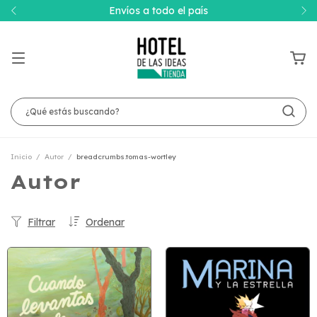
Envíos a todo el país
Inicio
/
Autor
/
breadcrumbs.tomas-wortley
Autor
Filtrar
Ordenar