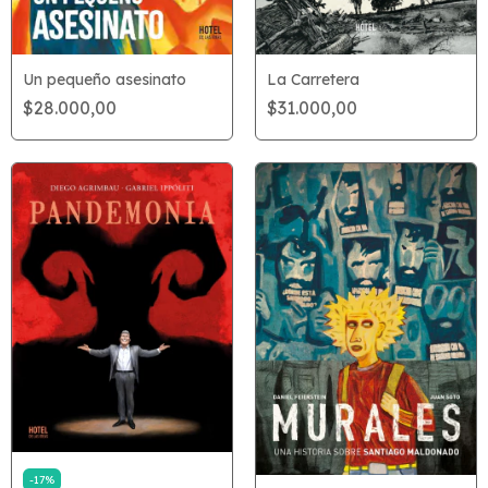
La Carretera
Un pequeño asesinato
$31.000,00
$28.000,00
-
17
%