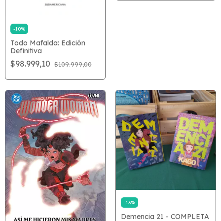
-
10
%
Todo Mafalda: Edición
Definitiva
$98.999,10
$109.999,00
-
13
%
Demencia 21 - COMPLETA