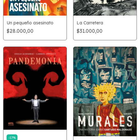
La Carretera
Un pequeño asesinato
$31.000,00
$28.000,00
-
17
%