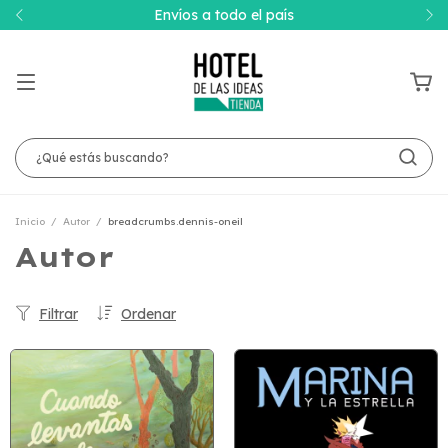
Envíos a todo el país
Inicio
/
Autor
/
breadcrumbs.dennis-oneil
Autor
Filtrar
Ordenar