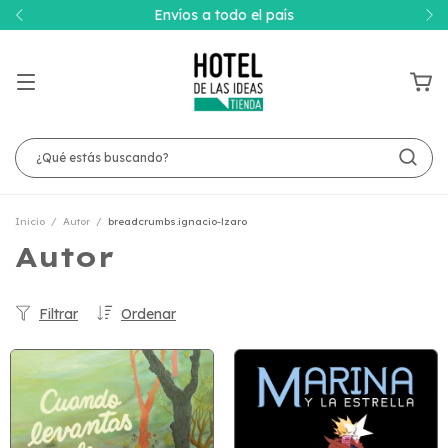
Envíos a todo el país
Inicio
/
Autor
/
breadcrumbs.ignacio-lzaro
Autor
Filtrar
Ordenar