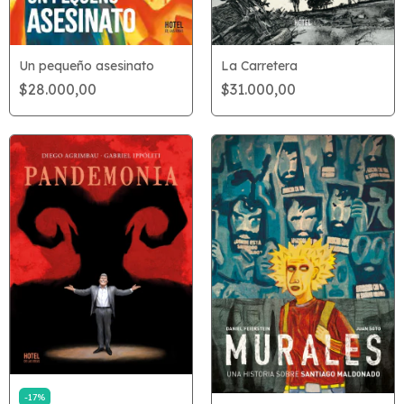
La Carretera
Un pequeño asesinato
$31.000,00
$28.000,00
-
17
%