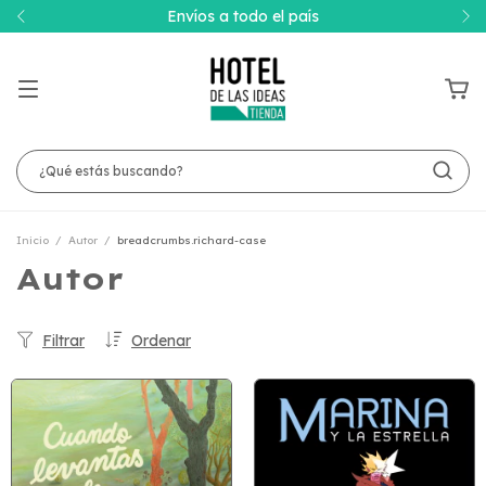
Envíos a todo el país
Inicio
/
Autor
/
breadcrumbs.richard-case
Autor
Filtrar
Ordenar