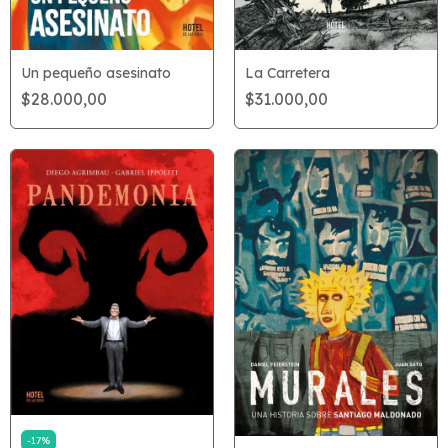
La Carretera
Un pequeño asesinato
$31.000,00
$28.000,00
-
17
%