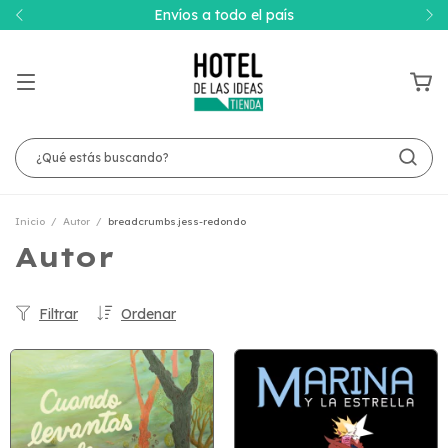
Envíos a todo el país
Inicio
/
Autor
/
breadcrumbs.jess-redondo
Autor
Filtrar
Ordenar