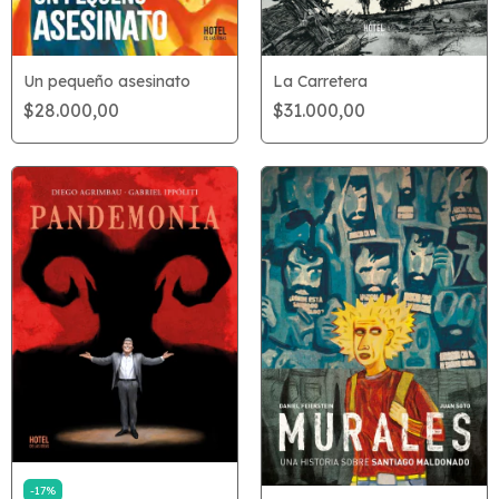
La Carretera
Un pequeño asesinato
$31.000,00
$28.000,00
-
17
%