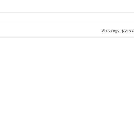
Seguinos
Navegac
Al navegar por est
Inicio
Libros
Blog
Cómo Compr
Política de D
Quiénes som
Política de pr
Contacto