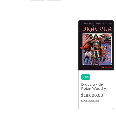
-
10
%
Drácula - de
Robin Wood y
Salinas
$18.000,00
$20.000,00