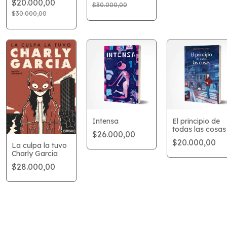
$20.000,00
Colectiva
$30.000,00
$30.000,00
Intensa
El principio de
todas las cosas
$26.000,00
$20.000,00
La culpa la tuvo
Charly García
$28.000,00