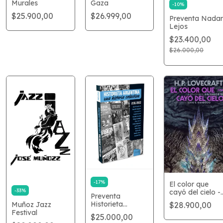
Gaza
Murales
-
10
%
$26.999,00
$25.900,00
Preventa Nadar
Lejos
$23.400,00
$26.000,00
-
17
%
El color que
-
33
%
cayó del cielo -
Preventa
ilust. Salvador
Historieta
$28.900,00
Muñoz Jazz
Sanz
Argentina: Una
Festival
$25.000,00
Historia