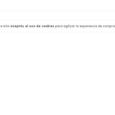
ión
Contactános
e sitio
aceptás el uso de cookies
para agilizar tu experiencia de compra
541166263587
1166263587
tiendahoteldelasideas@gmail.
ar
Paraguay 4697, Palermo, CAB
evolución
os
ivacidad