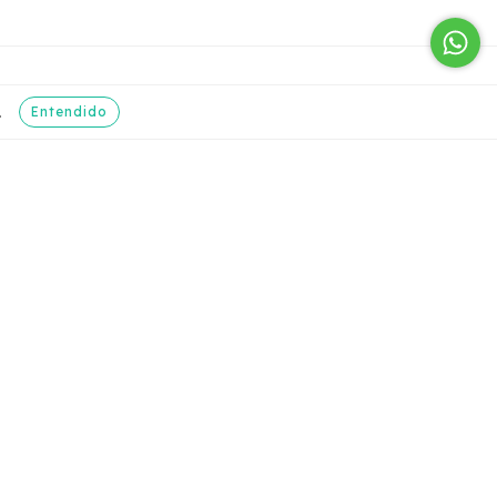
Enterate de las
Entendido
.
preventas antes
que nadie
com
A