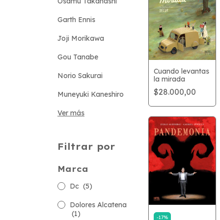
Osamu Takahashi
Garth Ennis
Joji Morikawa
Gou Tanabe
Cuando levantas
Norio Sakurai
la mirada
$28.000,00
Muneyuki Kaneshiro
Ver más
Filtrar por
Marca
Dc
(5)
Dolores Alcatena
(1)
-
17
%