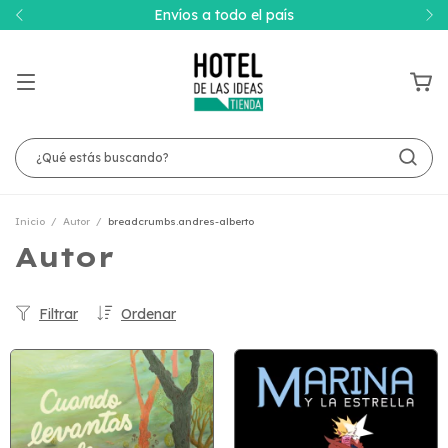
Envíos a todo el país
Inicio
/
Autor
/
breadcrumbs.andres-alberto
Autor
Filtrar
Ordenar